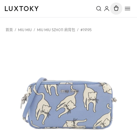
LUXTOKY
首頁
/
MIU MIU
/
MIU MIU 5ZH011 肩背包
/
#19195