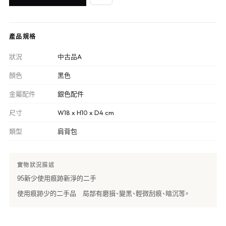
產品規格
狀況
中古品A
顏色
黑色
金屬配件
銀色配件
尺寸
W18 x H10 x D4 cm
類型
肩背包
實物狀況描述
95新少使用痕跡新淨的二手
使用痕跡少的二手品 局部有磨損、變黑、輕微刮痕、暗沉等。