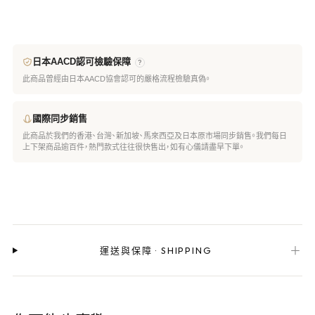
日本AACD認可檢驗保障
?
此商品曾經由日本AACD協會認可的嚴格流程檢驗真偽。
國際同步銷售
此商品於我們的香港、台灣、新加坡、馬來西亞及日本原市場同步銷售。我們每日
上下架商品逾百件，熱門款式往往很快售出，如有心儀請盡早下單。
＋
運送與保障
·
SHIPPING