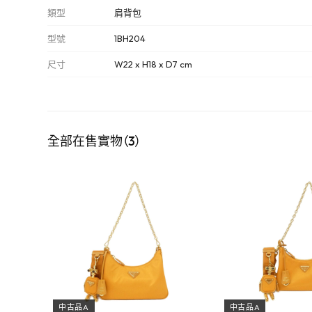
類型
肩背包
型號
1BH204
尺寸
W22 x H18 x D7 cm
全部在售實物（3）
中古品A
中古品A