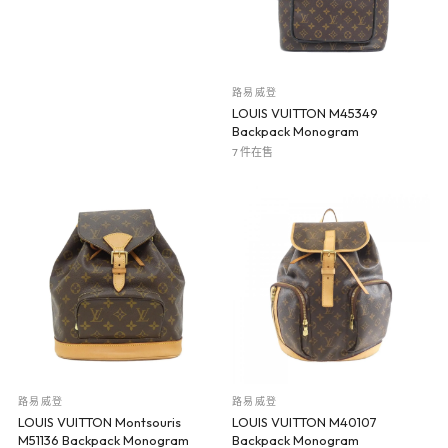
路易威登
LOUIS VUITTON M45349
Backpack Monogram
7 件在售
路易威登
路易威登
LOUIS VUITTON Montsouris
LOUIS VUITTON M40107
M51136 Backpack Monogram
Backpack Monogram