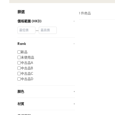
篩選
1 件商品
價格範圍 (HKD)
−
—
Rank
−
新品
未使用品
中古品A
中古品B
中古品C
中古品D
顏色
+
材質
+