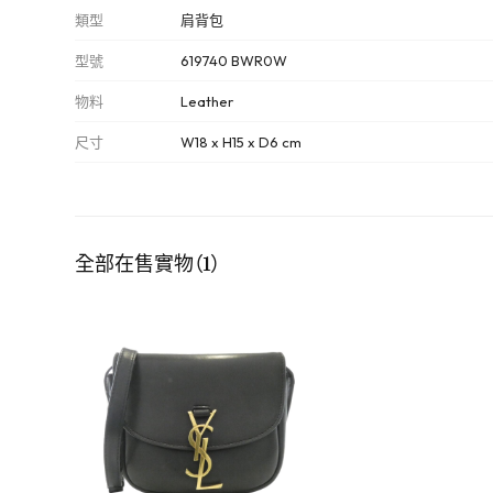
類型
肩背包
型號
619740 BWR0W
物料
Leather
尺寸
W18 x H15 x D6 cm
全部在售實物（1）