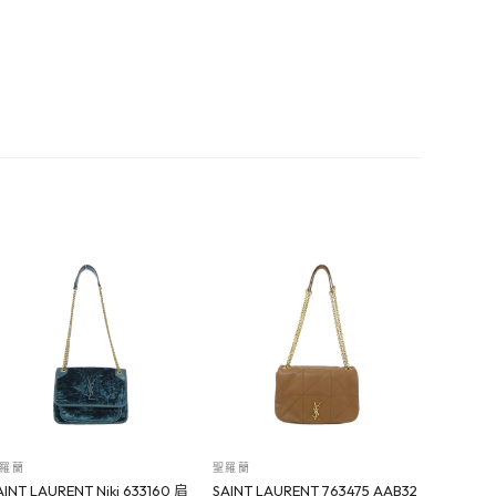
羅蘭
聖羅蘭
AINT LAURENT Niki 633160 肩
SAINT LAURENT 763475 AAB32