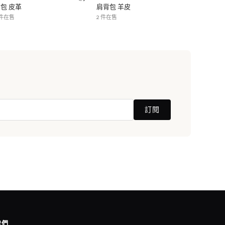
包 皮革
肩背包 羊皮
 件在售
2 件在售
訂閱
我們