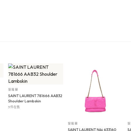
聖羅蘭
SAINT LAURENT 781666 AAB32
Shoulder Lambskin
3 件在售
聖羅蘭
聖
SAINT LAURENT Niki 633160
S