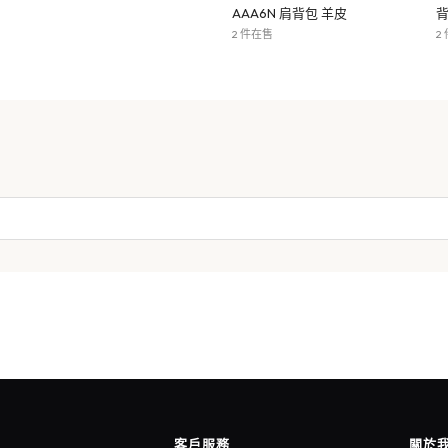
AAA6N 肩背包 羊皮
背
2 件在售
2
客戶服務
關於