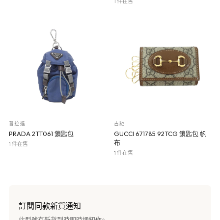
1 件在售
普拉達
古馳
PRADA 2TT061 鎖匙包
GUCCI 671785 92TCG 鎖匙包 帆
布
1 件在售
1 件在售
訂閱同款新貨通知
此型號有新貨到時即時通知你。