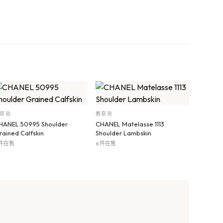
奈兒
香奈兒
HANEL 50995 Shoulder
CHANEL Matelasse 1113
rained Calfskin
Shoulder Lambskin
 件在售
6 件在售