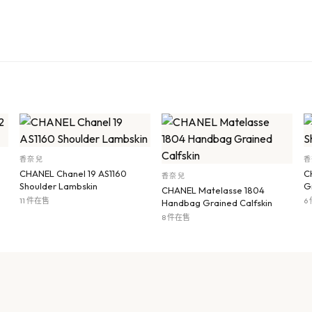
香奈兒
香
CHANEL Chanel 19 AS1160
C
香奈兒
Shoulder Lambskin
G
CHANEL Matelasse 1804
11 件在售
6
Handbag Grained Calfskin
8 件在售