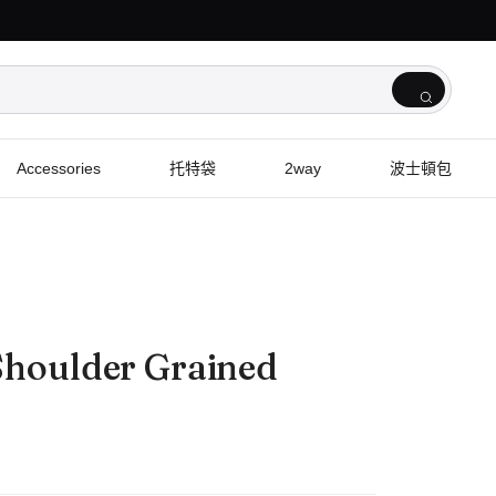
Accessories
托特袋
2way
波士頓包
Shoulder Grained