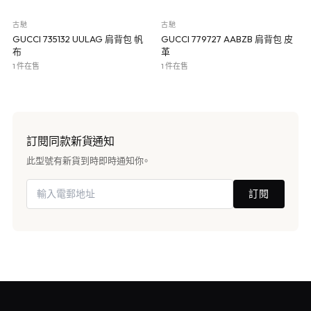
古馳
古馳
GUCCI 735132 UULAG 肩背包 帆
GUCCI 779727 AABZB 肩背包 皮
布
革
1 件在售
1 件在售
訂閱同款新貨通知
此型號有新貨到時即時通知你。
訂閱