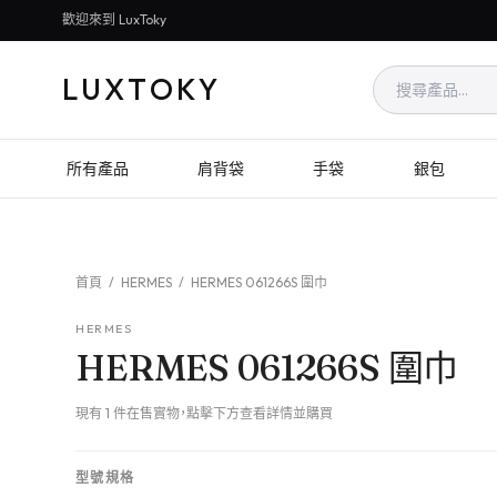
歡迎來到 LuxToky
LUXTOKY
所有產品
肩背袋
手袋
銀包
首頁
/
HERMES
/
HERMES 061266S 圍巾
HERMES
HERMES 061266S 圍巾
現有 1 件在售實物，點擊下方查看詳情並購買
型號規格