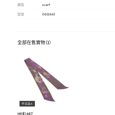
類型
scarf
型號
061266S
全部在售實物（1）
中古品A
HK$
1,487