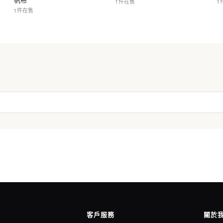
帆布
1 件在售
1
1 件在售
客戶服務
關於