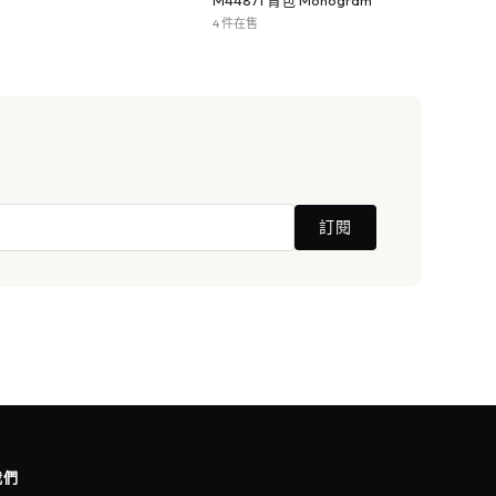
M44871 背包 Monogram
4 件在售
訂閱
我們