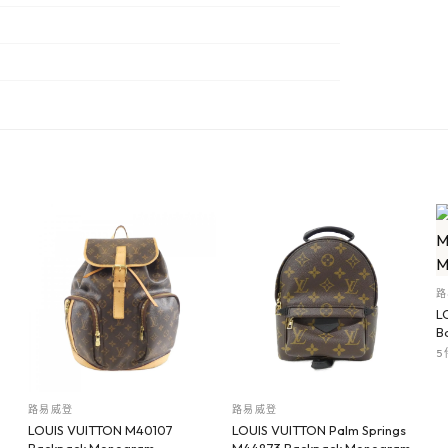
路
L
B
5
路易威登
路易威登
LOUIS VUITTON M40107
LOUIS VUITTON Palm Springs