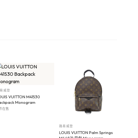
易威登
OUIS VUITTON M41530
ackpack Monogram
 件在售
路易威登
LOUIS VUITTON Palm Springs