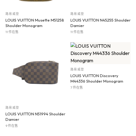
路易威登
路易威登
LOUIS VUITTON Musette M51258
LOUIS VUITTON N45255 Shoulder
Shoulder Monogram
Damier
11 件在售
11 件在售
路易威登
LOUIS VUITTON Discovery
M44336 Shoulder Monogram
7 件在售
路易威登
LOUIS VUITTON N51994 Shoulder
Damier
9 件在售