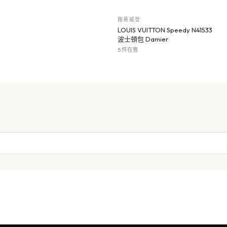
路易威登
LOUIS VUITTON Speedy N41533
波士頓包 Damier
5 件在售