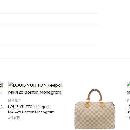
路易威登
路
14
LOUIS VUITTON Keepall
L
M41426 Boston Monogram
B
6 件在售
5