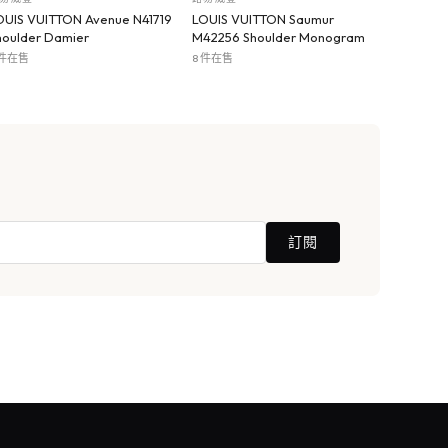
OUIS VUITTON Avenue N41719
LOUIS VUITTON Saumur
houlder Damier
M42256 Shoulder Monogram
 件在售
8 件在售
訂閱