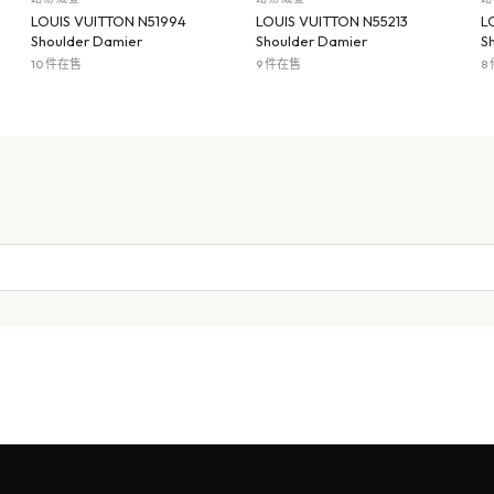
LOUIS VUITTON N51994
LOUIS VUITTON N55213
L
Shoulder Damier
Shoulder Damier
S
10 件在售
9 件在售
8