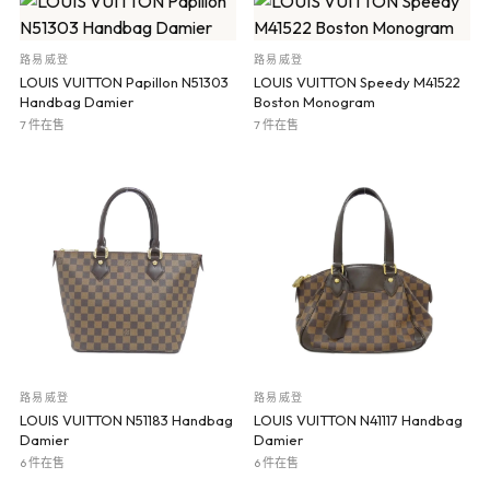
路易威登
路易威登
LOUIS VUITTON Papillon N51303
LOUIS VUITTON Speedy M41522
Handbag Damier
Boston Monogram
7 件在售
7 件在售
路易威登
路易威登
LOUIS VUITTON N51183 Handbag
LOUIS VUITTON N41117 Handbag
Damier
Damier
6 件在售
6 件在售