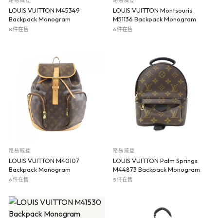
路易威登
路易威登
LOUIS VUITTON M45349
LOUIS VUITTON Montsouris
Backpack Monogram
M51136 Backpack Monogram
8 件在售
6 件在售
路易威登
路易威登
LOUIS VUITTON M40107
LOUIS VUITTON Palm Springs
Backpack Monogram
M44873 Backpack Monogram
6 件在售
5 件在售