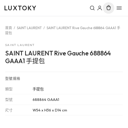
LUXTOKY
首頁
/
SAINT LAURENT
/
SAINT LAURENT Rive Gauche 688864 GAAA1 手
提包
SAINT LAURENT
SAINT LAURENT Rive Gauche 688864
GAAA1 手提包
型號規格
類型
手提包
型號
688864 GAAA1
尺寸
W54 x H36 x D14 cm