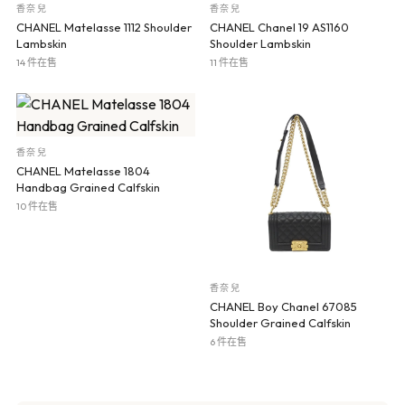
香奈兒
香奈兒
CHANEL Matelasse 1112 Shoulder
CHANEL Chanel 19 AS1160
Lambskin
Shoulder Lambskin
14 件在售
11 件在售
香奈兒
CHANEL Matelasse 1804
Handbag Grained Calfskin
10 件在售
香奈兒
CHANEL Boy Chanel 67085
Shoulder Grained Calfskin
6 件在售