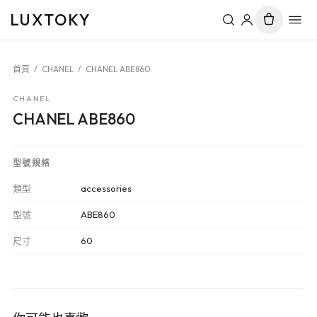
LUXTOKY
首頁
/
CHANEL
/
CHANEL ABE860
CHANEL
CHANEL ABE860
型號規格
類型
accessories
型號
ABE860
尺寸
60