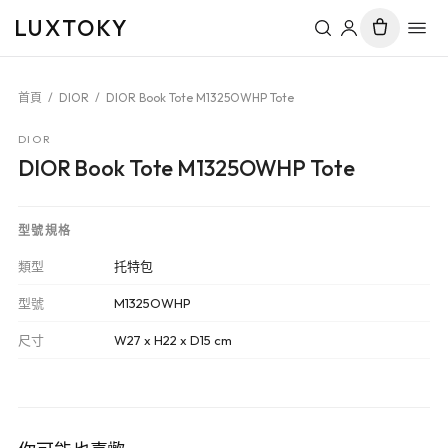
LUXTOKY
首頁
/
DIOR
/
DIOR Book Tote M1325OWHP Tote
DIOR
DIOR Book Tote M1325OWHP Tote
型號規格
類型
托特包
型號
M1325OWHP
尺寸
W27 x H22 x D15 cm