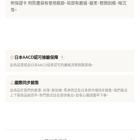
附保證卡 附防塵袋有使用痕跡、局部有磨損、變黑、輕微刮痕、暗沉
等。
日本AACD認可檢驗保障
?
此商品曾經由日本AACD協會認可的嚴格流程檢驗真偽。
國際同步銷售
此商品於我們的香港、台灣、新加坡、馬來西亞及日本原市場同步銷售。我們每日
上下架商品逾百件，熱門款式往往很快售出，如有心儀請盡早下單。