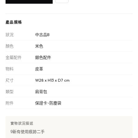
產品規格
狀況
中古品B
顏色
米色
金屬配件
銀色配件
物料
皮革
尺寸
W28 x H13 x D7 cm
類型
肩背包
附件
保證卡、防塵袋
實物狀況描述
9新有使用痕跡二手