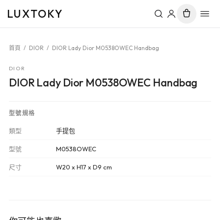
LUXTOKY
首頁
/
DIOR
/
DIOR Lady Dior M0538OWEC Handbag
DIOR
DIOR Lady Dior M0538OWEC Handbag
型號規格
類型
手提包
型號
M0538OWEC
尺寸
W20 x H17 x D9 cm