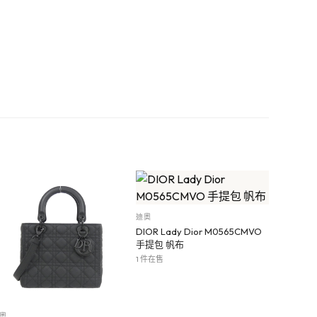
迪奧
DIOR Lady Dior M0565CMVO
手提包 帆布
1 件在售
奧