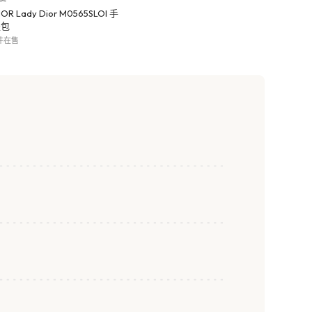
IOR Lady Dior M0565SLOI 手
提包
 件在售