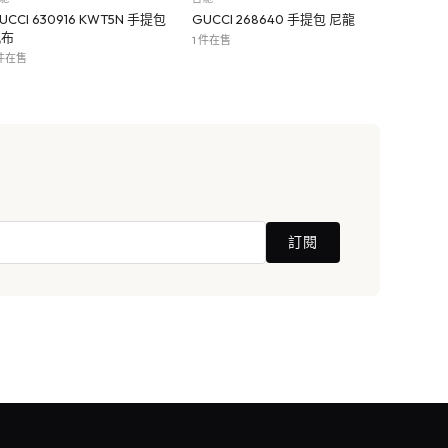
UCCI 630916 KWT5N 手提包
GUCCI 268640 手提包 尼龍
帆布
1 件在售
 件在售
訂閱