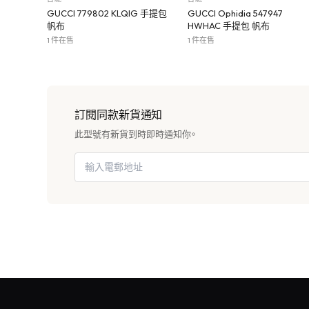
GUCCI 779802 KLQIG 手提包
GUCCI Ophidia 547947
帆布
HWHAC 手提包 帆布
1 件在售
1 件在售
訂閱同款新貨通知
此型號有新貨到時即時通知你。