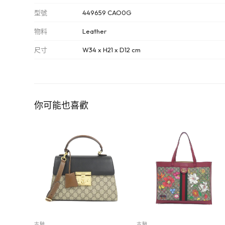
型號
449659 CAO0G
物料
Leather
尺寸
W34 x H21 x D12 cm
你可能也喜歡
古馳
古馳