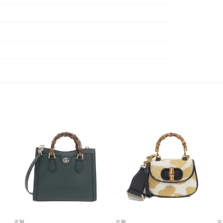
古馳
古馳
古