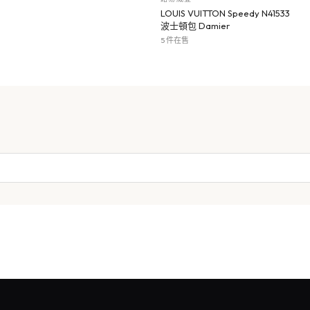
LOUIS VUITTON Speedy N41533
波士頓包 Damier
5 件在售