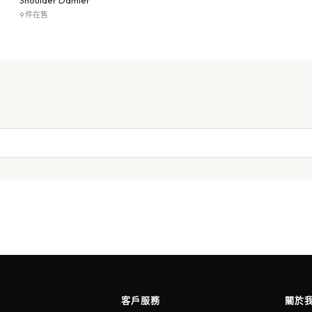
Shoulder Damier
9 件在售
客戶服務
關於