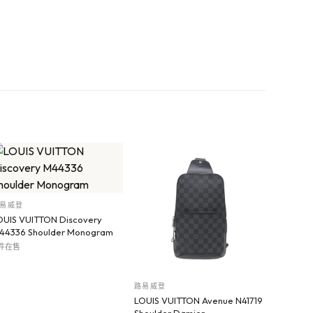
易威登
OUIS VUITTON Discovery
44336 Shoulder Monogram
 件在售
路易威登
LOUIS VUITTON Avenue N41719