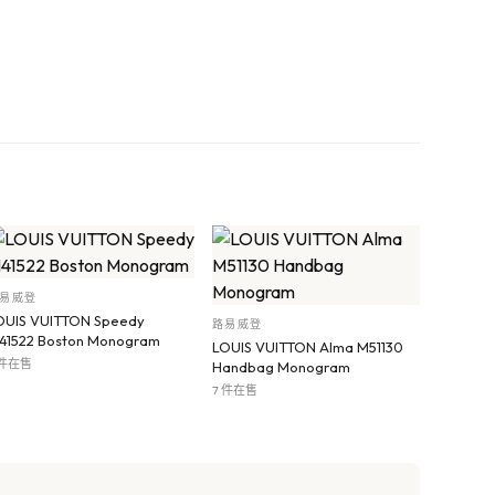
易威登
OUIS VUITTON Speedy
路易威登
41522 Boston Monogram
LOUIS VUITTON Alma M51130
 件在售
Handbag Monogram
7 件在售