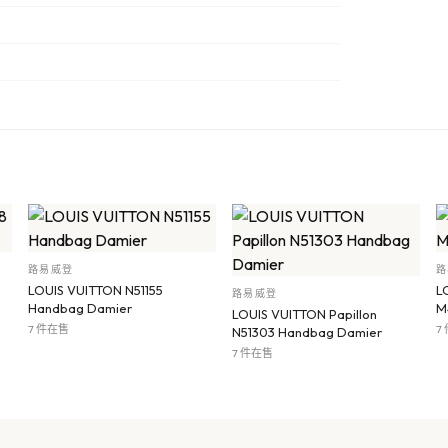
路易威登
路
LOUIS VUITTON N51155
L
路易威登
Handbag Damier
M
LOUIS VUITTON Papillon
7 件在售
7
N51303 Handbag Damier
7 件在售