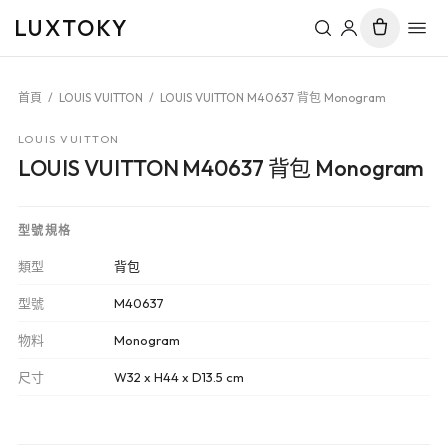
LUXTOKY
首頁
/
LOUIS VUITTON
/
LOUIS VUITTON M40637 背包 Monogram
LOUIS VUITTON
LOUIS VUITTON M40637 背包 Monogram
型號規格
類型
背包
型號
M40637
物料
Monogram
尺寸
W32 x H44 x D13.5 cm