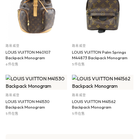
路易威登
路易威登
LOUIS VUITTON M40107
LOUIS VUITTON Palm Springs
Backpack Monogram
M44873 Backpack Monogram
6 件在售
5 件在售
路易威登
路易威登
LOUIS VUITTON M41530
LOUIS VUITTON M41562
Backpack Monogram
Backpack Monogram
5 件在售
5 件在售