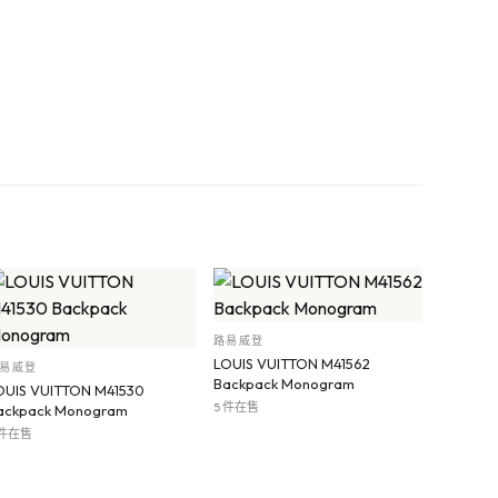
路易威登
LOUIS VUITTON M41562
易威登
Backpack Monogram
OUIS VUITTON M41530
5 件在售
ackpack Monogram
 件在售