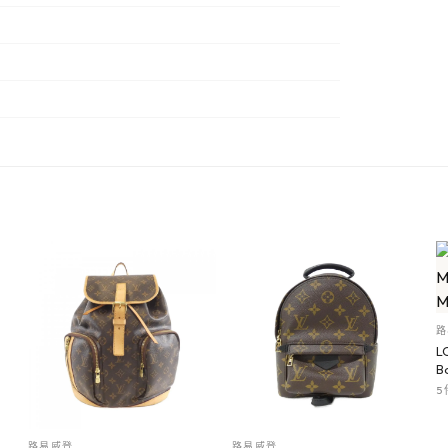
路
L
B
5
路易威登
路易威登