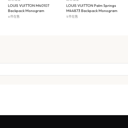
LOUIS VUITTON M40107
LOUIS VUITTON Palm Springs
Backpack Monogram
M44873 Backpack Monogram
6 件在售
5 件在售