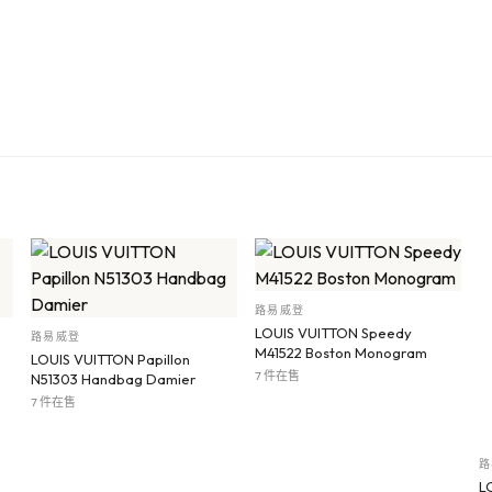
路易威登
LOUIS VUITTON Speedy
路易威登
M41522 Boston Monogram
LOUIS VUITTON Papillon
7 件在售
N51303 Handbag Damier
7 件在售
路
L