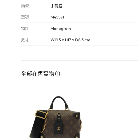
類型
手提包
型號
M45571
物料
Monogram
尺寸
W19.5 x H17 x D8.5 cm
全部在售實物（1）