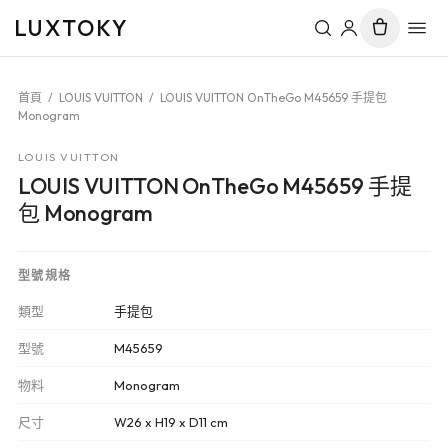
LUXTOKY
首頁
/
LOUIS VUITTON
/
LOUIS VUITTON OnTheGo M45659 手提包
Monogram
LOUIS VUITTON
LOUIS VUITTON OnTheGo M45659 手提
包 Monogram
型號規格
類型
手提包
型號
M45659
物料
Monogram
尺寸
W26 x H19 x D11 cm