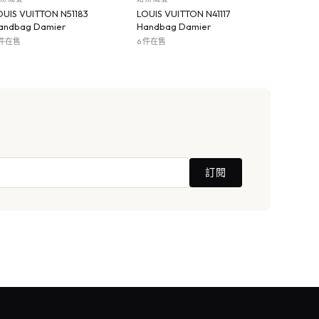
OUIS VUITTON N51183
LOUIS VUITTON N41117
andbag Damier
Handbag Damier
 件在售
6 件在售
訂閱