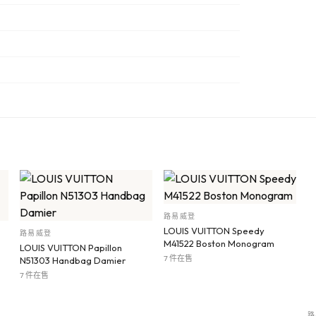
路易威登
LOUIS VUITTON Speedy
路易威登
M41522 Boston Monogram
LOUIS VUITTON Papillon
7 件在售
N51303 Handbag Damier
7 件在售
路