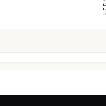
L
H
6