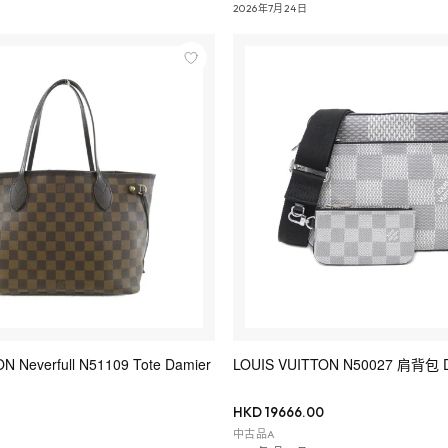
2026年7月24日
N Neverfull N51109 Tote Damier
LOUIS VUITTON N50027 肩背包 D
HKD 19666.00
中古品A