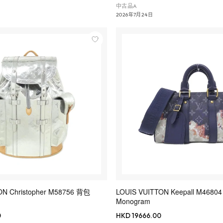
中古品A
2026年7月24日
ON Christopher M58756 背包
LOUIS VUITTON Keepall M46
Monogram
0
HKD 19666.00