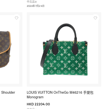
中古品B
2026年7月24日
 Shoulder
LOUIS VUITTON OnTheGo M46216 手提包
Monogram
HKD 22204.00