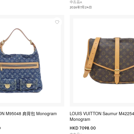
中古品A
2026年7月24日
TON M95048 肩背包 Monogram
LOUIS VUITTON Saumur M42254
Monogram
0
HKD 7098.00