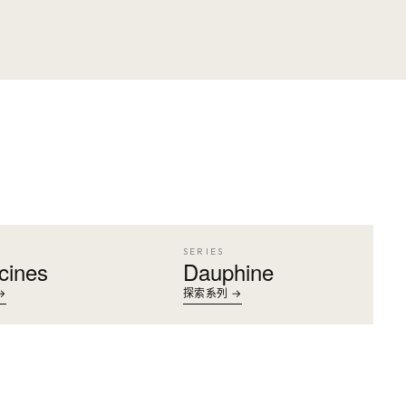
SERIES
cines
Dauphine
→
探索系列 →