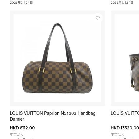
2026年7月24日
2026年7月24日
LOUIS VUITTON Papillon N51303 Handbag
LOUIS VUITTO
Damier
HKD 8112.00
HKD 13520.00
中古品A
中古品A