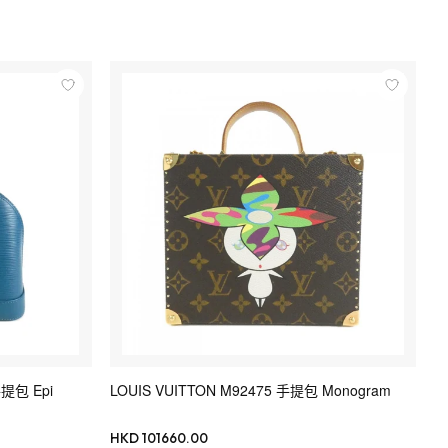
手提包 Epi
LOUIS VUITTON M92475 手提包 Monogram
HKD 101660.00