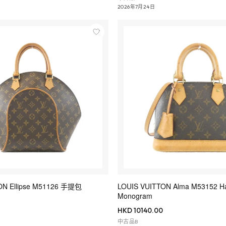
2026年7月24日
ON Ellipse M51126 手提包
LOUIS VUITTON Alma M53152 H
Monogram
HKD 10140.00
中古品B